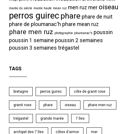
oiseau
men ruz
mer
marée du siècle
marée haute
mean ruz
perros guirec
phare
phare de nuit
phare de ploumanac'h
phare mean ruz
phare men ruz
poussin
photographie
ploumanac'h
poussin 1 semaine
poussin 2 semaines
poussin 3 semaines
trégastel
TAGS
bretagne
perros guirec
côte de granit rose
granit rose
phare
oiseau
phare men ruz
trégastel
grande marée
7 îles
archipel des 7 îles
côtes d'armor
mer