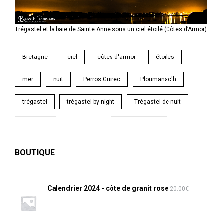
Trégastel et la baie de Sainte Anne sous un ciel étoilé (Côtes d’Armor)
Bretagne
ciel
côtes d'armor
étoiles
mer
nuit
Perros Guirec
Ploumanac'h
trégastel
trégastel by night
Trégastel de nuit
BOUTIQUE
Calendrier 2024 - côte de granit rose
20.00
€