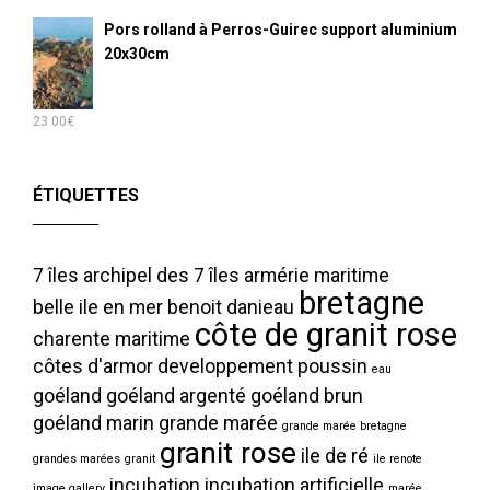
Pors rolland à Perros-Guirec support aluminium
20x30cm
23.00
€
ÉTIQUETTES
7 îles
archipel des 7 îles
armérie maritime
bretagne
belle ile en mer
benoit danieau
côte de granit rose
charente maritime
côtes d'armor
developpement poussin
eau
goéland
goéland argenté
goéland brun
goéland marin
grande marée
grande marée bretagne
granit rose
ile de ré
grandes marées
granit
ile renote
incubation
incubation artificielle
image gallery
marée