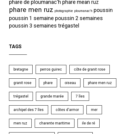
phare de ploumanac'h
phare mean ruz
phare men ruz
poussin
photographie
ploumanac'h
poussin 1 semaine
poussin 2 semaines
poussin 3 semaines
trégastel
TAGS
bretagne
perros guirec
côte de granit rose
granit rose
phare
oiseau
phare men ruz
trégastel
grande marée
7 îles
archipel des 7 îles
côtes d'armor
mer
men ruz
charente maritime
ile de ré