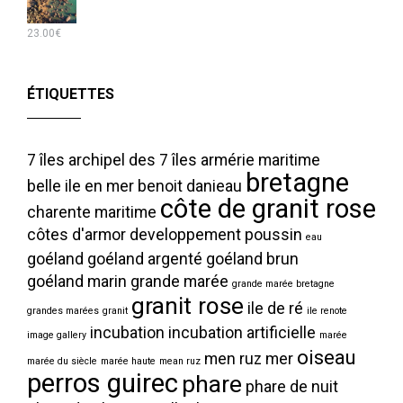
23.00
€
ÉTIQUETTES
7 îles
archipel des 7 îles
armérie maritime
bretagne
belle ile en mer
benoit danieau
côte de granit rose
charente maritime
côtes d'armor
developpement poussin
eau
goéland
goéland argenté
goéland brun
goéland marin
grande marée
grande marée bretagne
granit rose
ile de ré
grandes marées
granit
ile renote
incubation
incubation artificielle
image gallery
marée
oiseau
men ruz
mer
marée du siècle
marée haute
mean ruz
perros guirec
phare
phare de nuit