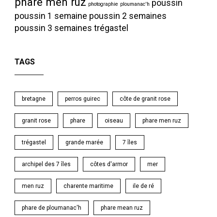
phare men ruz
poussin
photographie
ploumanac'h
poussin 1 semaine
poussin 2 semaines
poussin 3 semaines
trégastel
TAGS
bretagne
perros guirec
côte de granit rose
granit rose
phare
oiseau
phare men ruz
trégastel
grande marée
7 îles
archipel des 7 îles
côtes d'armor
mer
men ruz
charente maritime
ile de ré
phare de ploumanac'h
phare mean ruz