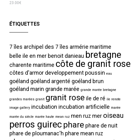
23.00
€
ÉTIQUETTES
7 îles
archipel des 7 îles
armérie maritime
bretagne
belle ile en mer
benoit danieau
côte de granit rose
charente maritime
côtes d'armor
developpement poussin
eau
goéland
goéland argenté
goéland brun
goéland marin
grande marée
grande marée bretagne
granit rose
ile de ré
grandes marées
granit
ile renote
incubation
incubation artificielle
image gallery
marée
oiseau
men ruz
mer
marée du siècle
marée haute
mean ruz
perros guirec
phare
phare de nuit
phare de ploumanac'h
phare mean ruz