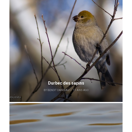
Durbec des sapins
BY
BENOIT DANIEAU
11 ANS AGO