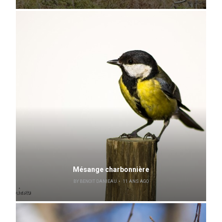
Mésange charbonnière
BY
BENOIT DANIEAU
11 ANS AGO