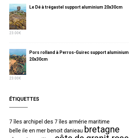
Le Dé à trégastel support aluminium 20x30cm
23.00
€
Pors rolland à Perros-Guirec support aluminium
20x30cm
23.00
€
ÉTIQUETTES
7 îles
archipel des 7 îles
armérie maritime
bretagne
belle ile en mer
benoit danieau