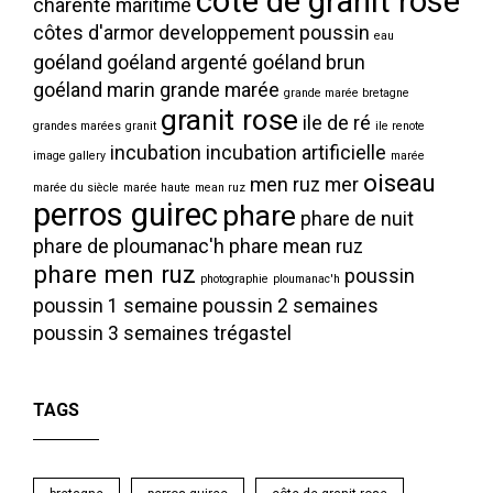
côte de granit rose
charente maritime
côtes d'armor
developpement poussin
eau
goéland
goéland argenté
goéland brun
goéland marin
grande marée
grande marée bretagne
granit rose
ile de ré
grandes marées
granit
ile renote
incubation
incubation artificielle
image gallery
marée
oiseau
men ruz
mer
marée du siècle
marée haute
mean ruz
perros guirec
phare
phare de nuit
phare de ploumanac'h
phare mean ruz
phare men ruz
poussin
photographie
ploumanac'h
poussin 1 semaine
poussin 2 semaines
poussin 3 semaines
trégastel
TAGS