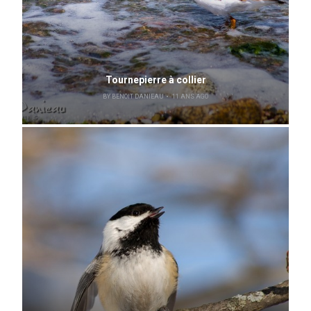
Tournepierre à collier
BY
BENOIT DANIEAU
11 ANS AGO