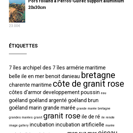
Pors rolland à Perros-Guirec support aluminium
20x30cm
23.00
€
ÉTIQUETTES
7 îles
archipel des 7 îles
armérie maritime
bretagne
belle ile en mer
benoit danieau
côte de granit rose
charente maritime
côtes d'armor
developpement poussin
eau
goéland
goéland argenté
goéland brun
goéland marin
grande marée
grande marée bretagne
granit rose
ile de ré
grandes marées
granit
ile renote
incubation
incubation artificielle
image gallery
marée
oiseau