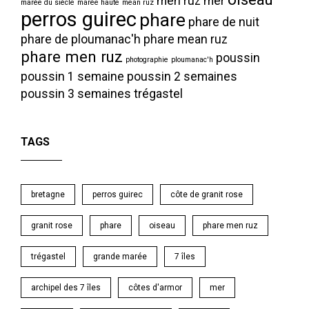
men ruz
mer
marée du siècle
marée haute
mean ruz
perros guirec
phare
phare de nuit
phare de ploumanac'h
phare mean ruz
phare men ruz
poussin
photographie
ploumanac'h
poussin 1 semaine
poussin 2 semaines
poussin 3 semaines
trégastel
TAGS
bretagne
perros guirec
côte de granit rose
granit rose
phare
oiseau
phare men ruz
trégastel
grande marée
7 îles
archipel des 7 îles
côtes d'armor
mer