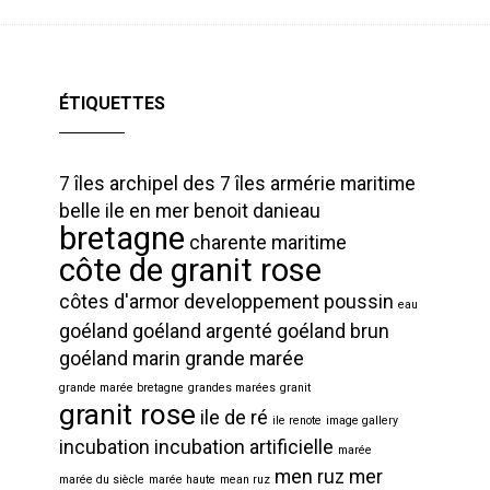
ÉTIQUETTES
7 îles
archipel des 7 îles
armérie maritime
belle ile en mer
benoit danieau
bretagne
charente maritime
côte de granit rose
côtes d'armor
developpement poussin
eau
goéland
goéland argenté
goéland brun
goéland marin
grande marée
grande marée bretagne
grandes marées
granit
granit rose
ile de ré
ile renote
image gallery
incubation
incubation artificielle
marée
men ruz
mer
marée du siècle
marée haute
mean ruz