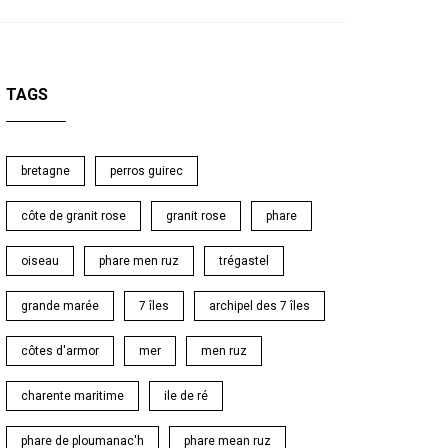
TAGS
bretagne
perros guirec
côte de granit rose
granit rose
phare
oiseau
phare men ruz
trégastel
grande marée
7 îles
archipel des 7 îles
côtes d'armor
mer
men ruz
charente maritime
ile de ré
phare de ploumanac'h
phare mean ruz