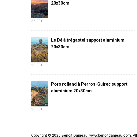
20x30cm
36.00
€
Le Dé à trégastel support aluminium
20x30cm
23.00
€
Pors rolland à Perros-Guirec support
aluminium 20x30cm
23.00
€
Copyright © 2026 Benoit Danieau. www.benoitdanieau.com. All 