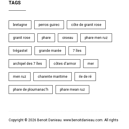
TAGS
bretagne
perros guirec
côte de granit rose
granit rose
phare
oiseau
phare men ruz
trégastel
grande marée
7 îles
archipel des 7 îles
côtes d'armor
mer
men ruz
charente maritime
ile de ré
phare de ploumanac'h
phare mean ruz
Copyright © 2026 Benoit Danieau. www.benoitdanieau.com. All rights