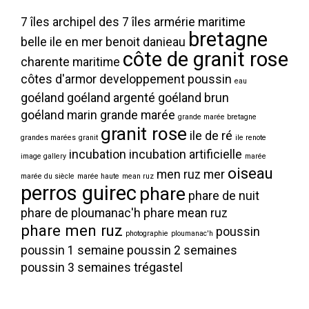
7 îles
archipel des 7 îles
armérie maritime
bretagne
belle ile en mer
benoit danieau
côte de granit rose
charente maritime
côtes d'armor
developpement poussin
eau
goéland
goéland argenté
goéland brun
goéland marin
grande marée
grande marée bretagne
granit rose
ile de ré
grandes marées
granit
ile renote
incubation
incubation artificielle
image gallery
marée
oiseau
men ruz
mer
marée du siècle
marée haute
mean ruz
perros guirec
phare
phare de nuit
phare de ploumanac'h
phare mean ruz
phare men ruz
poussin
photographie
ploumanac'h
poussin 1 semaine
poussin 2 semaines
poussin 3 semaines
trégastel