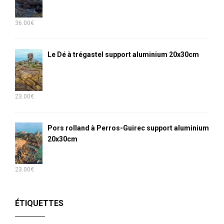
36.00
€
Le Dé à trégastel support aluminium 20x30cm
23.00
€
Pors rolland à Perros-Guirec support aluminium
20x30cm
23.00
€
ÉTIQUETTES