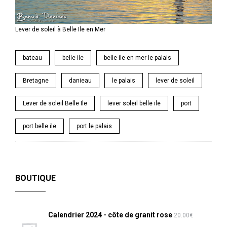
Lever de soleil à Belle Ile en Mer
bateau
belle ile
belle ile en mer le palais
Bretagne
danieau
le palais
lever de soleil
Lever de soleil Belle Ile
lever soleil belle ile
port
port belle ile
port le palais
BOUTIQUE
Calendrier 2024 - côte de granit rose
20.00
€