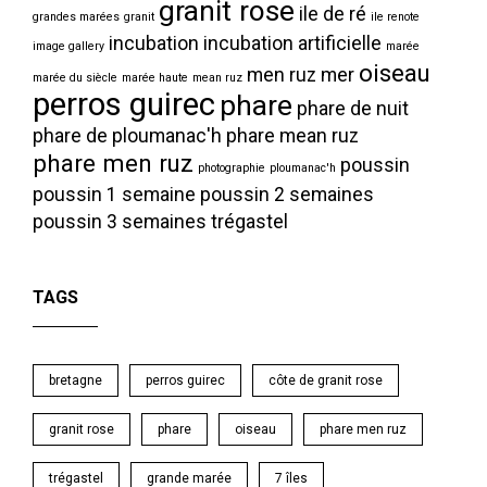
granit rose
ile de ré
grandes marées
granit
ile renote
incubation
incubation artificielle
image gallery
marée
oiseau
men ruz
mer
marée du siècle
marée haute
mean ruz
perros guirec
phare
phare de nuit
phare de ploumanac'h
phare mean ruz
phare men ruz
poussin
photographie
ploumanac'h
poussin 1 semaine
poussin 2 semaines
poussin 3 semaines
trégastel
TAGS
bretagne
perros guirec
côte de granit rose
granit rose
phare
oiseau
phare men ruz
trégastel
grande marée
7 îles