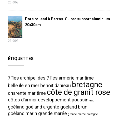
23.00
€
Pors rolland à Perros-Guirec support aluminium
20x30cm
23.00
€
ÉTIQUETTES
7 îles
archipel des 7 îles
armérie maritime
bretagne
belle ile en mer
benoit danieau
côte de granit rose
charente maritime
côtes d'armor
developpement poussin
eau
goéland
goéland argenté
goéland brun
goéland marin
grande marée
grande marée bretagne