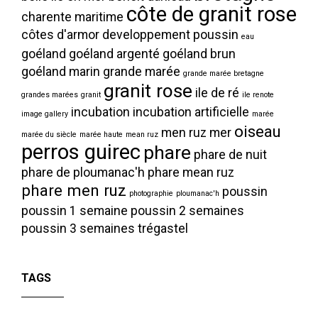
côte de granit rose
charente maritime
côtes d'armor
developpement poussin
eau
goéland
goéland argenté
goéland brun
goéland marin
grande marée
grande marée bretagne
granit rose
ile de ré
grandes marées
granit
ile renote
incubation
incubation artificielle
image gallery
marée
oiseau
men ruz
mer
marée du siècle
marée haute
mean ruz
perros guirec
phare
phare de nuit
phare de ploumanac'h
phare mean ruz
phare men ruz
poussin
photographie
ploumanac'h
poussin 1 semaine
poussin 2 semaines
poussin 3 semaines
trégastel
TAGS