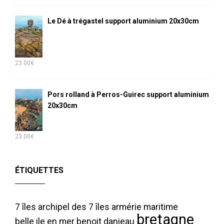
Le Dé à trégastel support aluminium 20x30cm
23.00
€
Pors rolland à Perros-Guirec support aluminium
20x30cm
23.00
€
ÉTIQUETTES
7 îles
archipel des 7 îles
armérie maritime
bretagne
belle ile en mer
benoit danieau