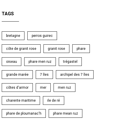
TAGS
bretagne
perros guirec
côte de granit rose
granit rose
phare
oiseau
phare men ruz
trégastel
grande marée
7 îles
archipel des 7 îles
côtes d'armor
mer
men ruz
charente maritime
ile de ré
phare de ploumanac'h
phare mean ruz