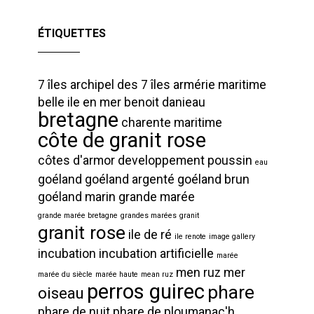
ÉTIQUETTES
7 îles
archipel des 7 îles
armérie maritime
belle ile en mer
benoit danieau
bretagne
charente maritime
côte de granit rose
côtes d'armor
developpement poussin
eau
goéland
goéland argenté
goéland brun
goéland marin
grande marée
grande marée bretagne
grandes marées
granit
granit rose
ile de ré
ile renote
image gallery
incubation
incubation artificielle
marée
men ruz
mer
marée du siècle
marée haute
mean ruz
perros guirec
phare
oiseau
phare de nuit
phare de ploumanac'h