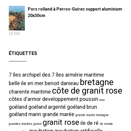
Pors rolland à Perros-Guirec support aluminium
20x30cm
23.00
€
ÉTIQUETTES
7 îles
archipel des 7 îles
armérie maritime
bretagne
belle ile en mer
benoit danieau
côte de granit rose
charente maritime
côtes d'armor
developpement poussin
eau
goéland
goéland argenté
goéland brun
goéland marin
grande marée
grande marée bretagne
granit rose
ile de ré
grandes marées
granit
ile renote
incubation
incubation artificielle