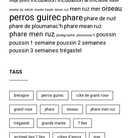
image gallery
marée
oiseau
men ruz
mer
marée du siècle
marée haute
mean ruz
perros guirec
phare
phare de nuit
phare de ploumanac'h
phare mean ruz
phare men ruz
poussin
photographie
ploumanac'h
poussin 1 semaine
poussin 2 semaines
poussin 3 semaines
trégastel
TAGS
bretagne
perros guirec
côte de granit rose
granit rose
phare
oiseau
phare men ruz
trégastel
grande marée
7 îles
archipel des 7 îles
côtes d'armor
mer